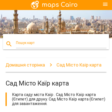
menu
search
Пошук карт
Домашня сторінка
Сад Місто Каїр карта
Сад Місто Каїр карта
Карта саду міста Каїр . Сад Місто Каїр карта
(Єгипет) для друку. Сад Місто Каїр карта (Єгипет)
для завантаження.