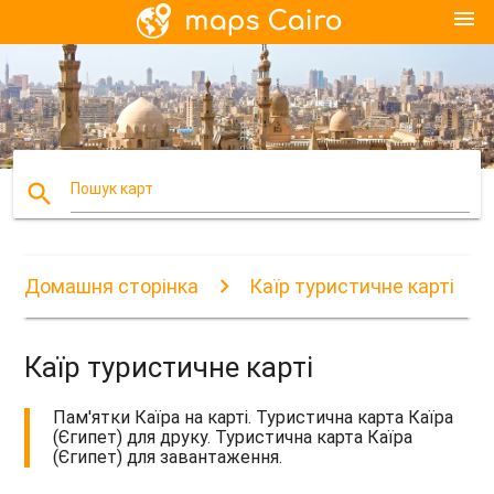
menu
search
Пошук карт
Домашня сторінка
Каїр туристичне карті
Каїр туристичне карті
Пам'ятки Каїра на карті. Туристична карта Каїра
(Єгипет) для друку. Туристична карта Каїра
(Єгипет) для завантаження.