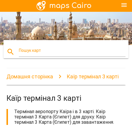
menu
search
Пошук карт
Домашня сторінка
Каїр термінал 3 карті
Каїр термінал 3 карті
Термінал аеропорту Каїра і в 3 карті. Каїр
термінал 3 Карта (Єгипет) для друку. Каїр
термінал 3 Карта (Єгипет) для завантаження.