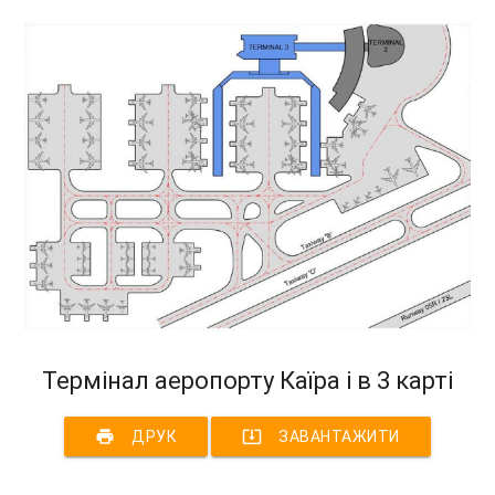
Термінал аеропорту Каїра і в 3 карті
print
system_update_alt
ДРУК
ЗАВАНТАЖИТИ