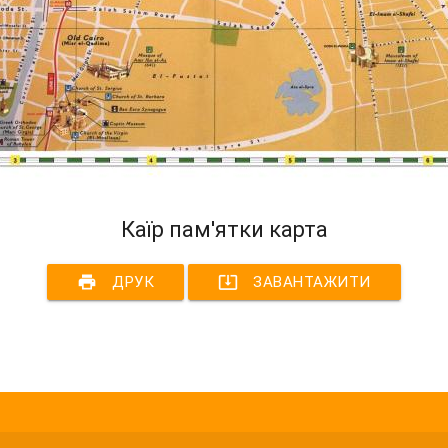
Каїр пам'ятки карта
print
system_update_alt
ДРУК
ЗАВАНТАЖИТИ