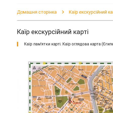
Домашня сторінка
Каїр екскурсійний ка
Каїр екскурсійний карті
Каїр пам'ятки карті. Каїр оглядова карта (Єгип