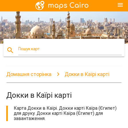
menu
search
Пошук карт
Домашня сторінка
Докки в Каїрі карті
Докки в Каїрі карті
Карта Докки в Каїрі. Докки карті Каїра (Єгипет)
для друку. Докки карті Каїра (Єгипет) для
завантаження.