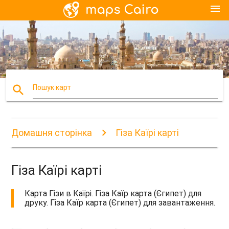
menu
search
Пошук карт
Домашня сторінка
Гіза Каїрі карті
Гіза Каїрі карті
Карта Гізи в Каїрі. Гіза Каїр карта (Єгипет) для
друку. Гіза Каїр карта (Єгипет) для завантаження.